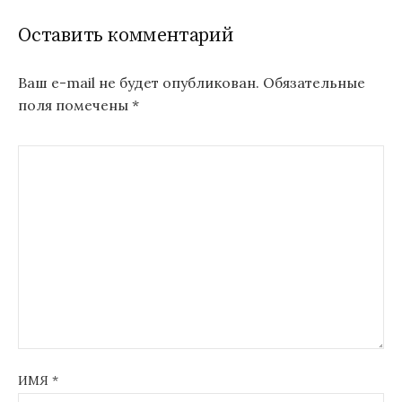
г
Оставить комментарий
а
ц
Ваш e-mail не будет опубликован.
Обязательные
поля помечены
*
и
я
п
о
з
а
п
и
с
ИМЯ
*
я