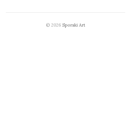
м
:
у
© 2026
Sporski Art