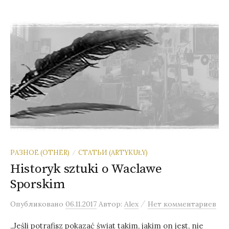
м
у
т
и
:
РАЗНОЕ (OTHER)
СТАТЬИ (ARTYKUŁY)
/
Historyk sztuki o Waclawe
Sporskim
/
Опубликовано
06.11.2017
Автор:
Alex
Нет комментариев
„Jeśli potrafisz pokazać świat takim, jakim on jest, nie